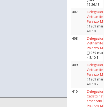
19.26.18
407
Delegazione
Vietnamite a
Palazzo Mar
([1969 marzo
4.8.10
408
Delegazione
Vietnamite a
Palazzo Mar
([1969 marzo
4.8.10.1
409
Delegazione
Vietnamite a
Palazzo Mar
([1969 marzo
4.8.10.2
410
Delegazioni al
Cadetti naval
americani a
|||
Palazzo Mar