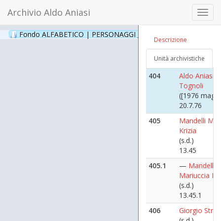
([1979 marzo
Archivio Aldo Aniasi
Toggl
19.26.17
navig
403
Aldo Aniasi e
Fondo ALFABETICO | PERSONAGGI _ Archivio Fotografico
(24
Descrizione
Tognoli
(s.d.)
Unità archivistiche
20.7.75
404
Aldo Aniasi, 
Tognoli
([1976 maggi
20.7.76
405
Mandelli Mar
Krizia
(s.d.)
13.45
405.1
—
Mandelli
Mariuccia Kri
(s.d.)
13.45.1
406
Giorgio Streh
(s.d.)