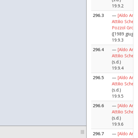
19.9.2
296.3
—
[Aldo Ania
Attilio Sche
Pozzol Grop
([1989 giugn
19.9.3
296.4
—
[Aldo Ania
Attilio Sche
(s.d.)
19.9.4
296.5
—
[Aldo Ania
Attilio Sche
(s.d.)
19.9.5
296.6
—
[Aldo Ania
Attilio Sche
(s.d.)
19.9.6
|||
296.7
—
[Aldo Ania