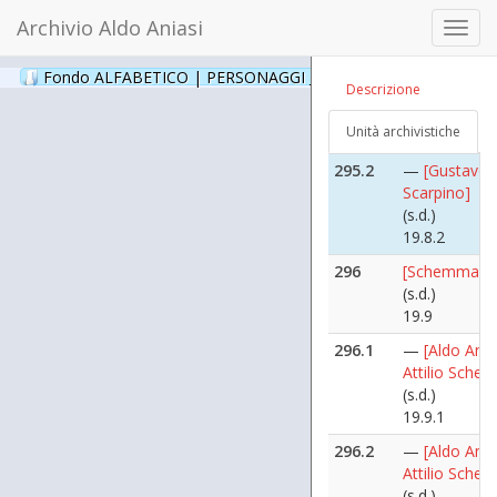
(s.d.)
Archivio Aldo Aniasi
Toggl
19.8
navig
295.1
—
[Gustavo
Fondo ALFABETICO | PERSONAGGI _ Archivio Fotografico
(24
Descrizione
Scarpino]
(s.d.)
Unità archivistiche
19.8.1
295.2
—
[Gustavo
Scarpino]
(s.d.)
19.8.2
296
[Schemmari At
(s.d.)
19.9
296.1
—
[Aldo Ania
Attilio Sche
(s.d.)
19.9.1
296.2
—
[Aldo Ania
Attilio Sche
(s.d.)