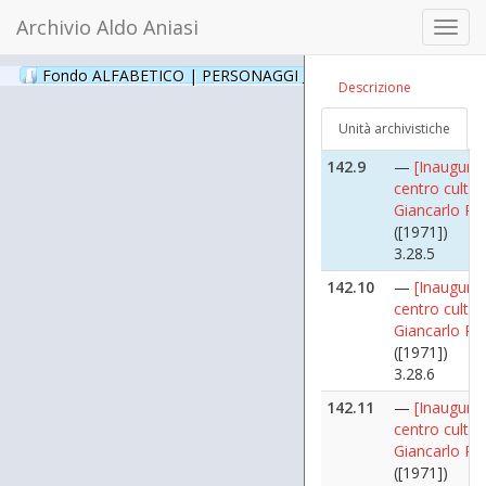
3.28.3
Archivio Aldo Aniasi
Toggl
142.8
—
[Inaugura
navig
centro cultur
Fondo ALFABETICO | PERSONAGGI _ Archivio Fotografico
(24
Descrizione
Giancarlo Pu
([1971])
Unità archivistiche
3.28.4
142.9
—
[Inaugura
centro cultur
Giancarlo Pu
([1971])
3.28.5
142.10
—
[Inaugura
centro cultur
Giancarlo Pu
([1971])
3.28.6
142.11
—
[Inaugura
centro cultur
Giancarlo Pu
([1971])