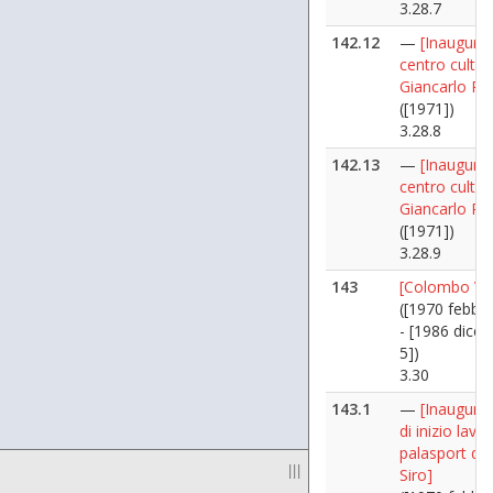
3.28.7
142.12
—
[Inaugura
centro cultur
Giancarlo Pu
([1971])
3.28.8
142.13
—
[Inaugura
centro cultur
Giancarlo Pu
([1971])
3.28.9
143
[Colombo Vit
([1970 febbra
- [1986 dice
5])
3.30
143.1
—
[Inaugura
di inizio lavor
palasport di 
|||
Siro]