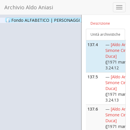
3.24.10
Archivio Aldo Aniasi
Toggl
137.3
—
[Aldo Ania
navig
Simone Cino 
Fondo ALFABETICO | PERSONAGGI _ Archivio Fotografico
(24
Descrizione
Duca]
([1971 marzo
Unità archivistiche
3.24.11
137.4
—
[Aldo Ania
Simone Cino 
Duca]
([1971 marzo
3.24.12
137.5
—
[Aldo Ania
Simone Cino 
Duca]
([1971 marzo
3.24.13
137.6
—
[Aldo Ania
Simone Cino 
Duca]
([1971 marzo