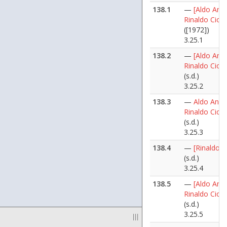
138.1
—
[Aldo Ania
Rinaldo Cioc
([1972])
3.25.1
138.2
—
[Aldo Ania
Rinaldo Cioc
(s.d.)
3.25.2
138.3
—
Aldo Anias
Rinaldo Cioc
(s.d.)
3.25.3
138.4
—
[Rinaldo C
(s.d.)
3.25.4
138.5
—
[Aldo Ania
Rinaldo Cioc
(s.d.)
3.25.5
|||