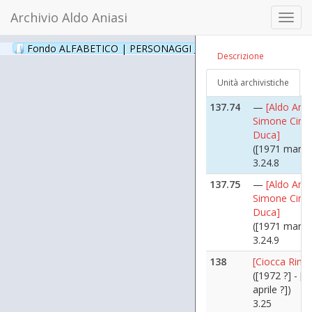
3.24.74
Archivio Aldo Aniasi
Toggl
137.73
—
[Inaugura
navig
"Via Cino Del
Fondo ALFABETICO | PERSONAGGI _ Archivio Fotografico
(24
Descrizione
Duca"]
([1971 maggi
Unità archivistiche
3.24.75
137.74
—
[Aldo Ania
Simone Cino
Duca]
([1971 marzo
3.24.8
137.75
—
[Aldo Ania
Simone Cino 
Duca]
([1971 marzo
3.24.9
138
[Ciocca Rinal
([1972 ?] - [
aprile ?])
3.25