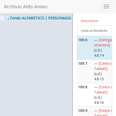
(s.d.)
Archivio Aldo Aniasi
Toggl
4.8.12
navig
189.5
—
[Delegazi
Fondo ALFABETICO | PERSONAGGI _ Archivio Fotografico
(24
Descrizione
straniera]
(s.d.)
Unità archivistiche
4.8.13
189.6
—
[Delegazi
straniera]
(s.d.)
4.8.14
189.7
—
[Cinesi di
Taiwan]
(s.d.)
4.8.15
189.8
—
[Cinesi di
Taiwan]
(s.d.)
4.8.16
189.9
—
[Cinesi di
Taiwan]