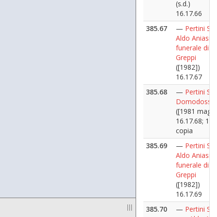
(s.d.)
16.17.66
385.67
—
Pertini Sa
Aldo Aniasi a
funerale di A
Greppi
([1982])
16.17.67
385.68
—
Pertini Sa
Domodossol
([1981 maggi
16.17.68; 16.
copia
385.69
—
Pertini Sa
Aldo Aniasi a
funerale di A
Greppi
([1982])
16.17.69
|||
385.70
—
Pertini Sa