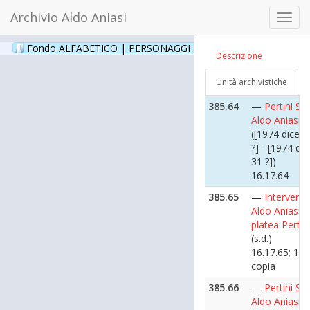
16.17.62
Archivio Aldo Aniasi
Toggl
385.63
—
Pertini Sa
navig
Aldo Aniasi i
Fondo ALFABETICO | PERSONAGGI _ Archivio Fotografico
(24
Descrizione
platea
(s.d.)
Unità archivistiche
16.17.63
385.64
—
Pertini Sa
Aldo Aniasi P.
([1974 dicem
?] - [1974 di
31 ?])
16.17.64
385.65
—
Intervento
Aldo Aniasi, i
platea Pertini
(s.d.)
16.17.65; 16.
copia
385.66
—
Pertini Sa
Aldo Aniasi