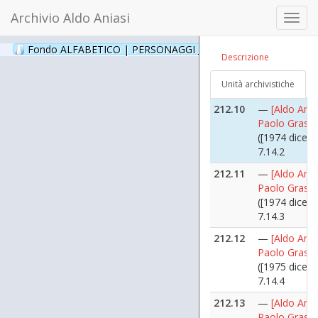
7.14.16
Archivio Aldo Aniasi
Toggl
212.9
—
[Aldo Ania
navig
Paolo Grassi
Fondo ALFABETICO | PERSONAGGI _ Archivio Fotografico
(24
Descrizione
([1975 nove
12])
Unità archivistiche
7.14.17
212.10
—
[Aldo Ania
Paolo Grassi
([1974 dicem
7.14.2
212.11
—
[Aldo Ania
Paolo Grassi
([1974 dicem
7.14.3
212.12
—
[Aldo Ania
Paolo Grassi
([1975 dicem
7.14.4
212.13
—
[Aldo Ania
Paolo Grassi