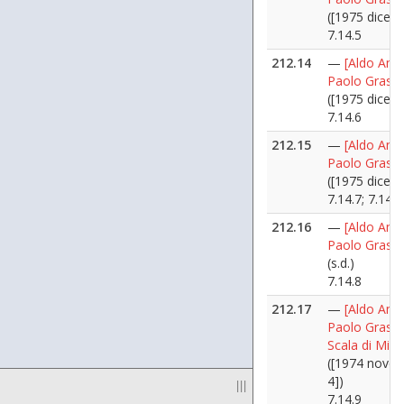
([1975 dicem
7.14.5
212.14
—
[Aldo Ania
Paolo Grassi
([1975 dicem
7.14.6
212.15
—
[Aldo Ania
Paolo Grassi
([1975 dicem
7.14.7; 7.14.
212.16
—
[Aldo Ania
Paolo Grassi
(s.d.)
7.14.8
212.17
—
[Aldo Ania
Paolo Grassi 
Scala di Mila
([1974 nove
4])
|||
7.14.9