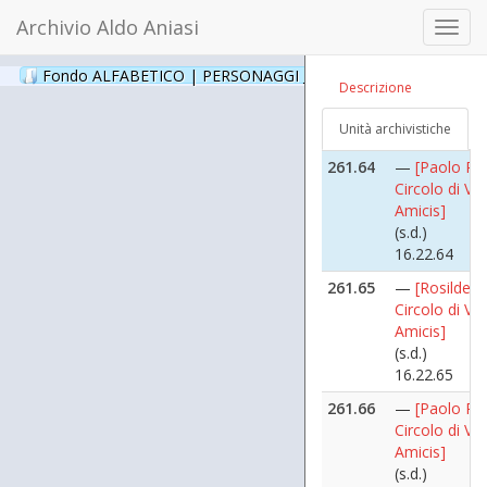
16.22.62
Archivio Aldo Aniasi
Toggl
261.63
—
Paolo Pillit
navig
Circolo di Vi
Fondo ALFABETICO | PERSONAGGI _ Archivio Fotografico
(24
Descrizione
Amicis
(s.d.)
Unità archivistiche
16.22.63
261.64
—
[Paolo Pilli
Circolo di Vi
Amicis]
(s.d.)
16.22.64
261.65
—
[Rosilde Cr
Circolo di Vi
Amicis]
(s.d.)
16.22.65
261.66
—
[Paolo Pilli
Circolo di Vi
Amicis]
(s.d.)