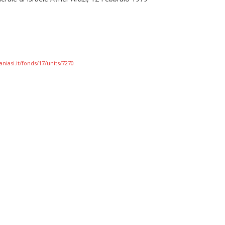
niasi.it/fonds/17/units/7270