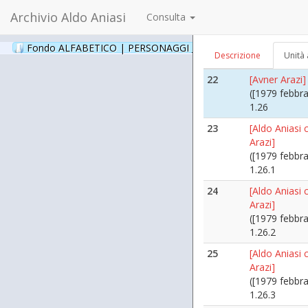
1.25.2
Archivio Aldo Aniasi
Consulta
21
[Franco Male
([1992 ?])
Fondo ALFABETICO | PERSONAGGI _ Archivio Fotografico
(24
Descrizione
Unità 
1.25.3
22
[Avner Arazi]
([1979 febbra
1.26
23
[Aldo Aniasi 
Arazi]
([1979 febbra
1.26.1
24
[Aldo Aniasi 
Arazi]
([1979 febbra
1.26.2
25
[Aldo Aniasi 
Arazi]
([1979 febbra
1.26.3