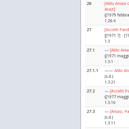
26
[Aldo Aniasi 
Arazi]
([1979 febbra
1.26.4
27
[Accetti Pari
([1971 ?] - [1
1.3
27.1
—
[Aldo Ania
([1971 maggi
1.3.1
27.1.1
——
Aldo Ani
(s.d.)
1.3.21
27.2
—
[Accetti P
([1977 maggi
1.3.10
27.3
—
[Aniasi, P
(s.d.)
1.3.11