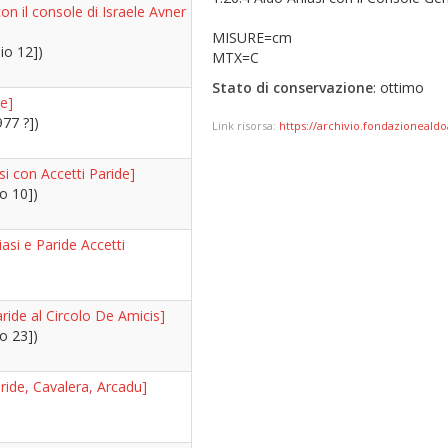
con il console di Israele Avner
MISURE=cm
io 12])
MTX=C
Stato di conservazione
: ottimo
de]
977 ?])
Link risorsa:
https://archivio.fondazionealdoa
si con Accetti Paride]
o 10])
asi e Paride Accetti
aride al Circolo De Amicis]
o 23])
aride, Cavalera, Arcadu]