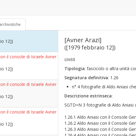
rba]
70)
archivistiche
[Avner Arazi]
io 12])
([1979 febbraio 12])
con il console di Israele Avner
Unità
Tipologia
: fascicolo o altra unità 
io 12])
Segnatura definitiva
: 1.26
con il console di Israele Avner
n° 4 fotografie di Aldo Aniasi ch
Descrizione estrinseca
:
io 12])
SGTD=N 3 fotografie di Aldo Aniasi c
con il console di Israele Avner
1.26.1 Aldo Aniasi con il Console Ge
1.26.2 Aldo Aniasi con il Console Ge
io 12])
1.26.3 Aldo Aniasi con il Console Ge
1.26.4 Aldo Aniasi con il Console Ge