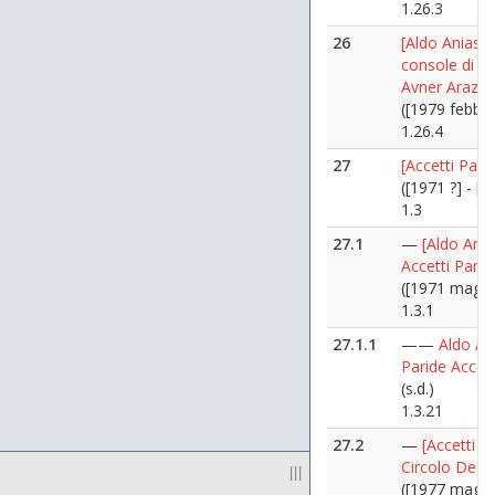
1.26.3
26
[Aldo Aniasi c
console di Is
Avner Arazi]
([1979 febbra
1.26.4
27
[Accetti Pari
([1971 ?] - [1
1.3
27.1
—
[Aldo Ania
Accetti Parid
([1971 maggi
1.3.1
27.1.1
——
Aldo An
Paride Accett
(s.d.)
1.3.21
27.2
—
[Accetti Pa
Circolo De A
|||
([1977 maggi