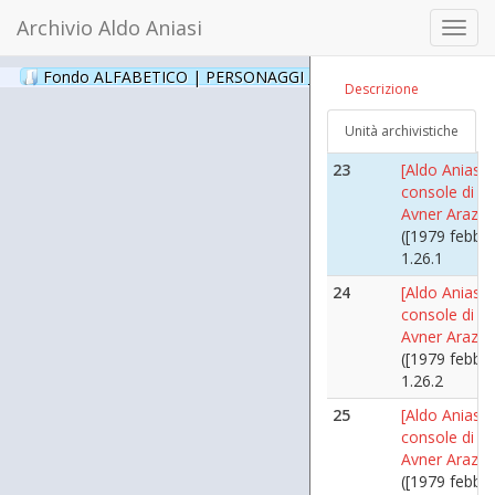
21
[Franco Male
Archivio Aldo Aniasi
Toggl
([1992 ?])
navig
1.25.3
Fondo ALFABETICO | PERSONAGGI _ Archivio Fotografico
(24
Descrizione
22
[Avner Arazi]
([1979 febbra
Unità archivistiche
1.26
23
[Aldo Aniasi c
console di Is
Avner Arazi]
([1979 febbra
1.26.1
24
[Aldo Aniasi c
console di Is
Avner Arazi]
([1979 febbra
1.26.2
25
[Aldo Aniasi c
console di Is
Avner Arazi]
([1979 febbra