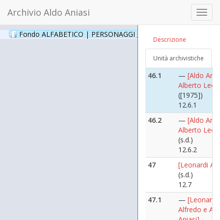
Aniasi]
Archivio Aldo Aniasi
Toggl
(s.d.)
navig
12.4.2
Fondo ALFABETICO | PERSONAGGI _ Archivio Fotografico
(24
Descrizione
46
[Leo Alberto]
(s.d.)
Unità archivistiche
12.6
46.1
—
[Aldo Ania
Alberto Leo]
([1975])
12.6.1
46.2
—
[Aldo Ania
Alberto Leo]
(s.d.)
12.6.2
47
[Leonardi Alf
(s.d.)
12.7
47.1
—
[Leonardi
Alfredo e Al
Aniasi]