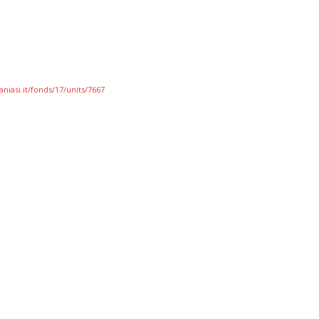
niasi.it/fonds/17/units/7667