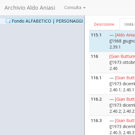
2.38.21
Archivio Aldo Aniasi
Consulta
115
[Buscaglia G
([1968 giugn
Fondo ALFABETICO | PERSONAGGI _ Archivio Fotografico
(24
Descrizione
Unità 
2.39
115.1
—
[Aldo Ania
([1968 giugn
2.39.1
116
[Gian Butturin
([1973 ottobr
2.40
116.1
—
[Gian Butt
([1973 dicem
2.40.1; 2.40.
116.2
—
[Gian Butt
([1973 dicem
2.40.2; 2.40.
116.3
—
[Gian Butt
([1973 dicem
2.40.3; 2.40.