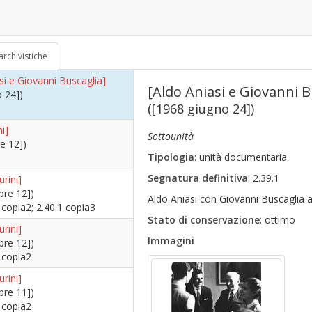
iovanni]
o 24])
70)
archivistiche
si e Giovanni Buscaglia]
[Aldo Aniasi e Giovanni B
o 24])
([1968 giugno 24])
i]
Sottounità
e 12])
Tipologia
: unità documentaria
Segnatura definitiva
: 2.39.1
urini]
bre 12])
Aldo Aniasi con Giovanni Buscaglia a
1 copia2; 2.40.1 copia3
Stato di conservazione
: ottimo
urini]
Immagini
bre 12])
2 copia2
urini]
bre 11])
3 copia2