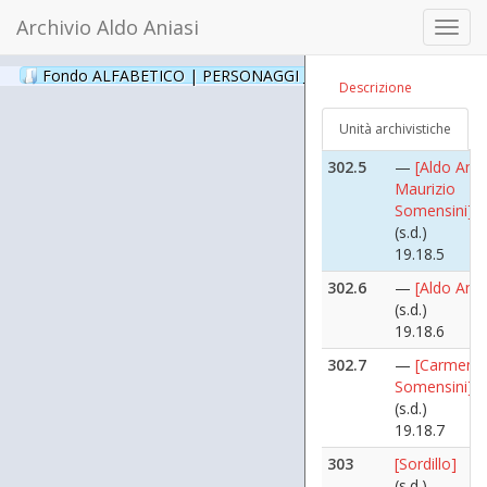
19.18.3
Archivio Aldo Aniasi
Toggl
302.4
—
[Aldo Ania
navig
Maurizio
Fondo ALFABETICO | PERSONAGGI _ Archivio Fotografico
(24
Descrizione
Somensini]
(s.d.)
Unità archivistiche
19.18.4
302.5
—
[Aldo Ania
Maurizio
Somensini]
(s.d.)
19.18.5
302.6
—
[Aldo Ania
(s.d.)
19.18.6
302.7
—
[Carmen
Somensini]
(s.d.)
19.18.7
303
[Sordillo]
(s.d.)