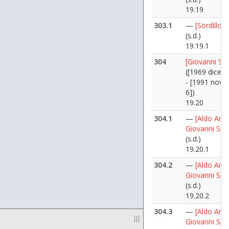
19.19
303.1
—
[Sordillo]
(s.d.)
19.19.1
304
[Giovanni Spa
([1969 dicem
- [1991 nov
6])
19.20
304.1
—
[Aldo Ania
Giovanni Spad
(s.d.)
19.20.1
304.2
—
[Aldo Ania
Giovanni Spad
(s.d.)
19.20.2
304.3
—
[Aldo Ania
|||
Giovanni Spad