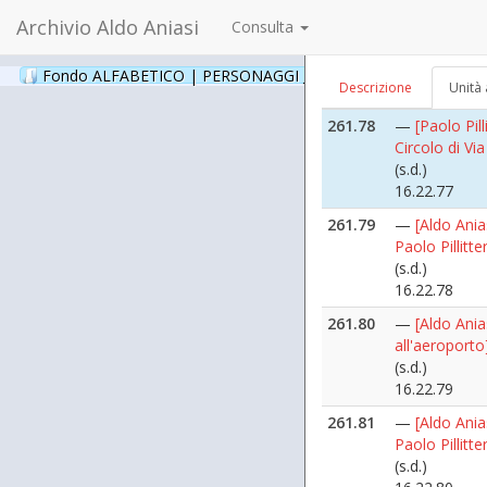
16.22.75
Archivio Aldo Aniasi
Consulta
261.77
—
[Paolo Pill
(s.d.)
Fondo ALFABETICO | PERSONAGGI _ Archivio Fotografico
(24
Descrizione
Unità 
16.22.76
261.78
—
[Paolo Pill
Circolo di Vi
(s.d.)
16.22.77
261.79
—
[Aldo Ania
Paolo Pillitte
(s.d.)
16.22.78
261.80
—
[Aldo Anias
all'aeroporto
(s.d.)
16.22.79
261.81
—
[Aldo Ania
Paolo Pillitte
(s.d.)