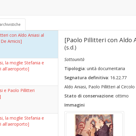
itteri con Aldo Aniasi]
70)
archivistiche
itteri con Aldo Aniasi al
[Paolo Pillitteri con Aldo 
a De Amicis]
(s.d.)
Sottounità
si, la moglie Stefania e
Tipologia
: unità documentaria
ri all'aeroporto]
Segnatura definitiva
: 16.22.77
Aldo Aniasi, Paolo Pillitteri al Circol
i e Paolo Pillitteri
Stato di conservazione
: ottimo
]
Immagini
si, la moglie Stefania e
ri all'aeroporto]