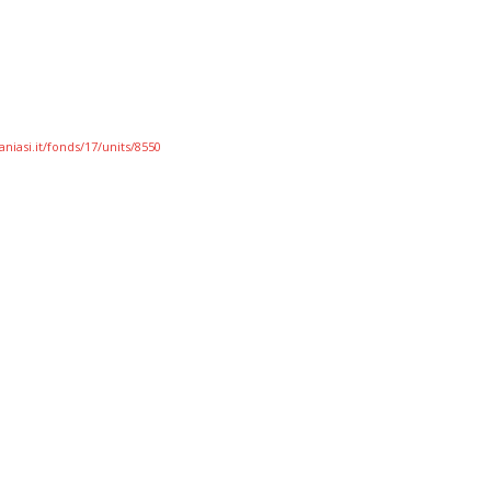
niasi.it/fonds/17/units/8550