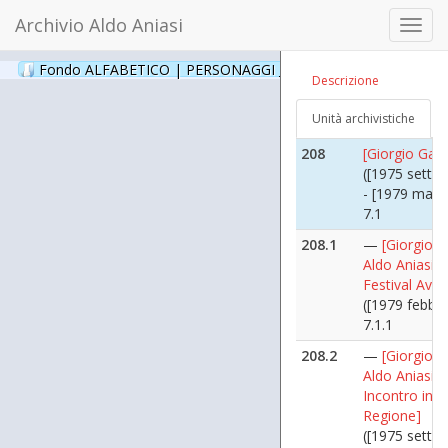
([1974 ottobr
Archivio Aldo Aniasi
Toggl
6.10
navig
207.1
—
[Aldo Ania
Fondo ALFABETICO | PERSONAGGI _ Archivio Fotografico
(24
Descrizione
Ciro Fontana
([1974 ottobr
Unità archivistiche
6.10.1
208
[Giorgio Gang
([1975 sette
- [1979 marz
7.1
208.1
—
[Giorgio G
Aldo Aniasi a
Festival Avant
([1979 febbra
7.1.1
208.2
—
[Giorgio G
Aldo Aniasi -
Incontro in
Regione]
([1975 sette