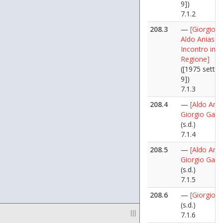
9])
7.1.2
208.3
—
[Giorgio G
Aldo Aniasi -
Incontro in
Regione]
([1975 sette
9])
7.1.3
208.4
—
[Aldo Ania
Giorgio Gang
(s.d.)
7.1.4
208.5
—
[Aldo Ania
Giorgio Gang
(s.d.)
7.1.5
208.6
—
[Giorgio G
(s.d.)
|||
7.1.6