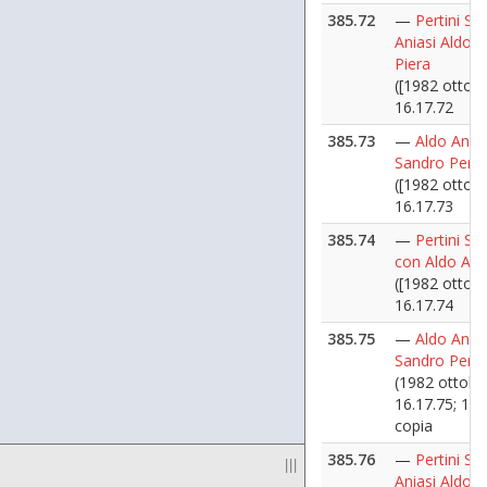
385.72
—
Pertini Sa
Aniasi Aldo, 
Piera
([1982 ottobr
16.17.72
385.73
—
Aldo Anias
Sandro Pertin
([1982 ottobr
16.17.73
385.74
—
Pertini Sa
con Aldo Ani
([1982 ottobr
16.17.74
385.75
—
Aldo Anias
Sandro Pertin
(1982 ottobr
16.17.75; 16.
copia
385.76
—
Pertini Sa
|||
Aniasi Aldo, 