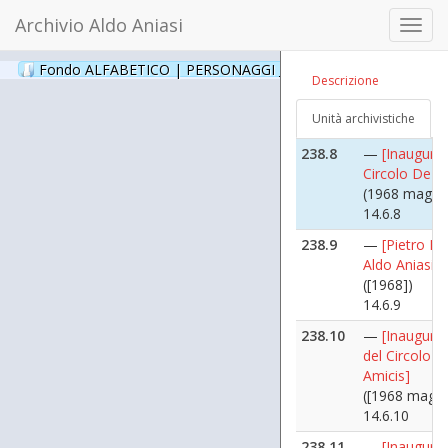
14.6.6
Archivio Aldo Aniasi
Toggl
238.7
—
[Inaugura
navig
del Circolo D
Fondo ALFABETICO | PERSONAGGI _ Archivio Fotografico
(24
Descrizione
Amicis]
([1968 maggi
Unità archivistiche
14.6.7
238.8
—
[Inaugura
Circolo De A
(1968 maggi
14.6.8
238.9
—
[Pietro Ne
Aldo Aniasi]
([1968])
14.6.9
238.10
—
[Inaugura
del Circolo D
Amicis]
([1968 maggi
14.6.10
238.11
—
[Inaugura