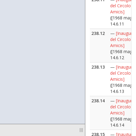
del Circolo D
Amicis]
([1968 maggi
14.6.11
238.12
—
[Inaugura
del Circolo D
Amicis]
([1968 maggi
14.6.12
238.13
—
[Inaugura
del Circolo D
Amicis]
([1968 maggi
14.6.13
238.14
—
[Inaugura
del Circolo D
Amicis]
([1968 maggi
14.6.14
|||
238.15
—
[Inaugura