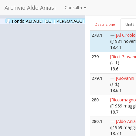
18.3.1
Archivio Aldo Aniasi
Consulta
278
[Ravenna Gu
([1981 novem
Fondo ALFABETICO | PERSONAGGI _ Archivio Fotografico
(24
Descrizione
Unità 
18.4
278.1
—
[Al Circol
([1981 novem
18.4.1
279
[Ricci Giovan
(s.d.)
18.6
279.1
—
[Giovanni 
(s.d.)
18.6.1
280
[Riccomagno
([1969 maggi
18.7
280.1
—
[Aldo Ani
([1969 maggi
18.7.1