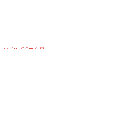
niasi.it/fonds/17/units/8600