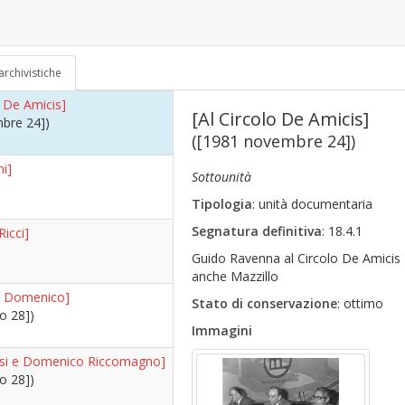
ido]
bre 24])
70)
archivistiche
o De Amicis]
[Al Circolo De Amicis]
bre 24])
([1981 novembre 24])
ni]
Sottounità
Tipologia
: unità documentaria
Segnatura definitiva
: 18.4.1
Ricci]
Guido Ravenna al Circolo De Amicis - 
anche Mazzillo
 Domenico]
Stato di conservazione
: ottimo
o 28])
Immagini
asi e Domenico Riccomagno]
o 28])