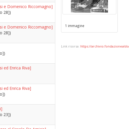
asi e Domenico Riccomagno]
o 28])
1 immagine
asi e Domenico Riccomagno]
o 28])
Link risorsa:
https://archivio.fondazionealdoa
o])
si ed Enrica Riva]
si ed Enrica Riva]
o])
i]
o 23])