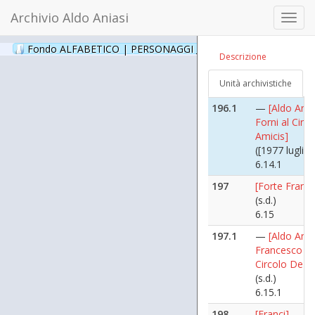
Dario Formig
Archivio Aldo Aniasi
Toggl
(s.d.)
navig
6.13.1
Fondo ALFABETICO | PERSONAGGI _ Archivio Fotografico
(24
Descrizione
196
[Forni]
([1977 luglio 
Unità archivistiche
6.14
196.1
—
[Aldo Ania
Forni al Circ
Amicis]
([1977 luglio 
6.14.1
197
[Forte Franc
(s.d.)
6.15
197.1
—
[Aldo Ania
Francesco Fo
Circolo De A
(s.d.)
6.15.1
198
[Franci]