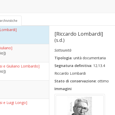
asi e Riccardo Lombardi]
70)
archivistiche
 Lombardi]
[Riccardo Lombardi]
(s.d.)
uliano]
Sottounità
io])
Tipologia
: unità documentaria
Segnatura definitiva
: 12.13.4
asi e Giuliano Lombardo]
io])
Riccardo Lombardi
Stato di conservazione
: ottimo
Immagini
si e Luigi Longo]