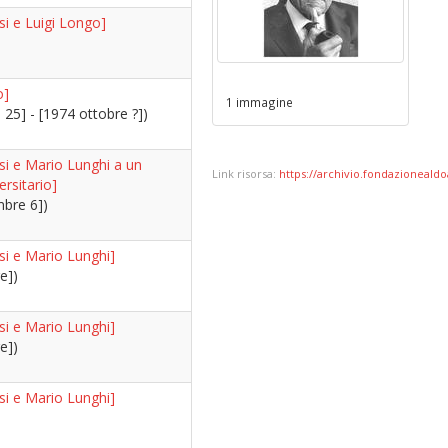
si e Luigi Longo]
o]
1 immagine
25] - [1974 ottobre ?])
si e Mario Lunghi a un
Link risorsa:
https://archivio.fondazionealdoa
ersitario]
mbre 6])
si e Mario Lunghi]
e])
si e Mario Lunghi]
e])
si e Mario Lunghi]