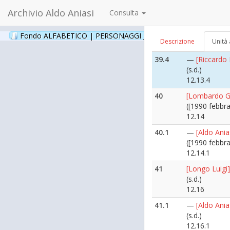
12.13.2
Archivio Aldo Aniasi
Consulta
39.3
—
[Aldo Ani
(s.d.)
Fondo ALFABETICO | PERSONAGGI _ Archivio Fotografico
(24
Descrizione
Unità 
12.13.3
39.4
—
[Riccardo
(s.d.)
12.13.4
40
[Lombardo Gi
([1990 febbra
12.14
40.1
—
[Aldo Ani
([1990 febbra
12.14.1
41
[Longo Luigi]
(s.d.)
12.16
41.1
—
[Aldo Ania
(s.d.)
12.16.1