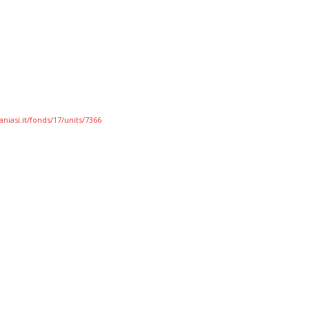
niasi.it/fonds/17/units/7366