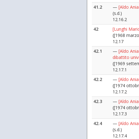
41.2
—
[Aldo Ania
(s.d.)
12.16.2
42
[Lunghi Mari
([1968 marzo 
12.17
42.1
—
[Aldo Ania
dibattito univ
([1969 sette
12.17.1
42.2
—
[Aldo Ania
([1974 ottobr
12.17.2
42.3
—
[Aldo Ania
([1974 ottobr
12.17.3
42.4
—
[Aldo Ania
(s.d.)
12.17.4