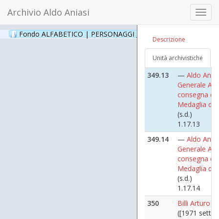
Archivio Aldo Aniasi
349.12
—
Aldo Anias
Toggl
Generale Anz
navig
consegna del
Fondo ALFABETICO | PERSONAGGI _ Archivio Fotografico
(24
Descrizione
Medaglia d'O
(s.d.)
Unità archivistiche
1.17.12
349.13
—
Aldo Anias
Generale Anz
consegna del
Medaglia d'O
(s.d.)
1.17.13
349.14
—
Aldo Anias
Generale Anz
consegna del
Medaglia d'O
(s.d.)
1.17.14
350
Billi Arturo
([1971 sette