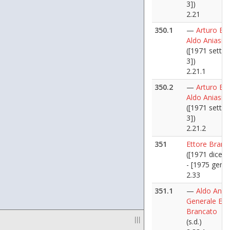
3])
2.21
350.1
—
Arturo Bill
Aldo Aniasi
([1971 sette
3])
2.21.1
350.2
—
Arturo Bill
Aldo Aniasi
([1971 sette
3])
2.21.2
351
Ettore Branc
([1971 dicem
- [1975 genna
2.33
351.1
—
Aldo Anias
Generale Ett
Brancato
|||
(s.d.)