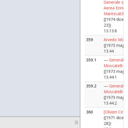
Generale si 
Aerea Enrico
Marescalchi
([1974 dicem
23])
13.13.8
359
Arvedo Mosca
([1973 maggi
13.44
359.1
—
Generale 
Moscatelli
([1973 maggi
13.44.1
359.2
—
Generale 
Moscatelli
([1973 maggi
13.44.2
360
[Olivieri Ciro]
([1971 dicem
|||
28])