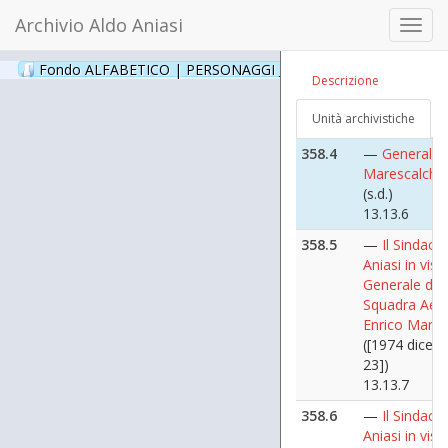
([1975])
Archivio Aldo Aniasi
Toggl
13.13.4
navig
358.3
—
Generale 
Fondo ALFABETICO | PERSONAGGI _ Archivio Fotografico
(24
Descrizione
Marescalchi
(s.d.)
Unità archivistiche
13.13.5
358.4
—
Generale 
Marescalchi
(s.d.)
13.13.6
358.5
—
Il Sindaco
Aniasi in visit
Generale del
Squadra Aer
Enrico Mares
([1974 dicem
23])
13.13.7
358.6
—
Il Sindaco
Aniasi in visit