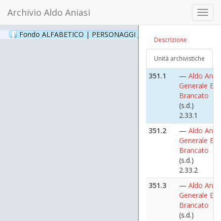
3])
Archivio Aldo Aniasi
Toggl
2.21.2
navig
351
Ettore Branc
Fondo ALFABETICO | PERSONAGGI _ Archivio Fotografico
(24
Descrizione
([1971 dicem
- [1975 genna
Unità archivistiche
2.33
351.1
—
Aldo Anias
Generale Ett
Brancato
(s.d.)
2.33.1
351.2
—
Aldo Anias
Generale Ett
Brancato
(s.d.)
2.33.2
351.3
—
Aldo Anias
Generale Ett
Brancato
(s.d.)