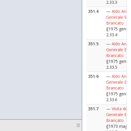
2.33.3
351.4
—
Aldo Anias
Generale Ett
Brancato
([1975 genna
2.33.4
351.5
—
Aldo Anias
Generale Ett
Brancato
([1975 genna
2.33.5
351.6
—
Aldo Anias
Generale Ett
Brancato
([1975 genna
2.33.6
351.7
—
Visita del
Generale Ett
Brancato
|||
([1973 maggi