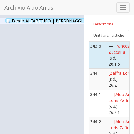
343.5
—
[Francesc
Archivio Aldo Aniasi
Zaccaria, Al
Toggl
Aniasi e Pao
navig
Pillitteri -
Fondo ALFABETICO | PERSONAGGI _ Archivio Fotografico
(24
Descrizione
Capodanno C
([1987 genna
Unità archivistiche
26.1.5
343.6
—
Francesc
Zaccaria
(s.d.)
26.1.6
344
[Zaffra Loris]
(s.d.)
26.2
344.1
—
[Aldo Ania
Loris Zaffra]
(s.d.)
26.2.1
344.2
—
[Aldo Ania
Loris Zaffra]
(s.d.)