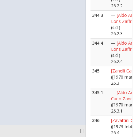
26.2.2
344.3
—
[Aldo Ania
Loris Zaffra]
(s.d.)
26.2.3
344.4
—
[Aldo Ania
Loris Zaffra]
(s.d.)
26.2.4
345
[Zanelli Carlo
([1970 marzo
26.3
345.1
—
[Aldo Ania
Carlo Zanelli]
([1970 marzo
26.3.1
346
[Zavattini Ce
([1973 febbra
|||
26.4