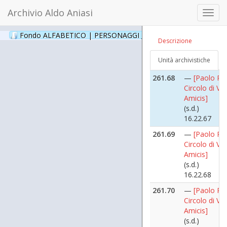
16.22.65
Archivio Aldo Aniasi
Toggl
261.67
—
[Paolo Pilli
navig
Circolo di Vi
Fondo ALFABETICO | PERSONAGGI _ Archivio Fotografico
(24
Descrizione
Amicis]
(s.d.)
Unità archivistiche
16.22.66
261.68
—
[Paolo Pilli
Circolo di Vi
Amicis]
(s.d.)
16.22.67
261.69
—
[Paolo Pilli
Circolo di Vi
Amicis]
(s.d.)
16.22.68
261.70
—
[Paolo Pilli
Circolo di Vi
Amicis]
(s.d.)