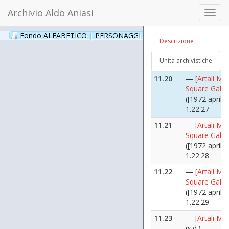
([1969 marzo
Archivio Aldo Aniasi
Toggl
1.22.25
navig
11.19
—
[Artali Mar
Fondo ALFABETICO | PERSONAGGI _ Archivio Fotografico
(24
Descrizione
Circolo De A
([1969 marzo
Unità archivistiche
1.22.26
11.20
—
[Artali Mar
Square Galler
([1972 aprile 
1.22.27
11.21
—
[Artali Mar
Square Galler
([1972 aprile 
1.22.28
11.22
—
[Artali Mar
Square Galler
([1972 aprile 
1.22.29
11.23
—
[Artali Mar
(s.d.)