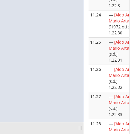
1.22.3
11.24
—
[Aldo Ania
Mario Artali]
([1972 ottobr
1.22.30
11.25
—
[Aldo Ania
Mario Artali]
(s.d.)
1.22.31
11.26
—
[Aldo Ania
Mario Artali]
(s.d.)
1.22.32
11.27
—
[Aldo Ania
Mario Artali]
(s.d.)
1.22.33
11.28
—
[Aldo Ania
|||
Mario Artali]