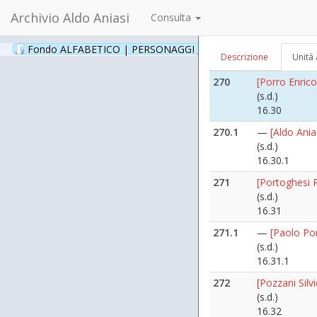
16.29
Archivio Aldo Aniasi
Consulta
269.1
—
[Aldo Ania
([1968 maggi
Fondo ALFABETICO | PERSONAGGI _ Archivio Fotografico
(24
Descrizione
Unità 
16.29.1
270
[Porro Enrico
(s.d.)
16.30
270.1
—
[Aldo Ania
(s.d.)
16.30.1
271
[Portoghesi 
(s.d.)
16.31
271.1
—
[Paolo Po
(s.d.)
16.31.1
272
[Pozzani Silvi
(s.d.)
16.32