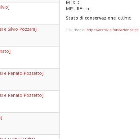
MTX=C
ilvio]
MISURE=cm
Stato di conservazione
: ottimo
si e Silvio Pozzani]
Link risorsa:
https://archivio.fondazionealdoa
nato]
asi e Renato Pozzetto]
asi e Renato Pozzetto]
i]