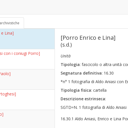
si e Porri]
o 10 ?])
70)
archivistiche
 e Lina]
[Porro Enrico e Lina]
(s.d.)
si con i coniugi Porro]
Unità
Tipologia
: fascicolo o altra unità 
Segnatura definitiva
: 16.30
Paolo]
*n° 1 fotografia di Aldo Aniasi con E
Tipologia fisica
: cartella
rtoghesi]
Descrizione estrinseca
:
SGTD=N. 1 fotografia di Aldo Aniasi
o]
16.30.1 Aldo Aniasi, Enrico e Lina Po