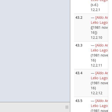
(s.d.)
12.2.1
43.2
—
[Aldo Ania
Lelio Lagorio
([1981 nove
16])
12.2.10
43.3
—
[Aldo Ania
Lelio Lagorio
(1981 novem
16)
12.2.11
43.4
—
[Aldo Ania
Lelio Lagorio
(1981 novem
16)
12.2.12
43.5
—
[Aldo Ania
Lelio Lagorio
|||
(1981 novem