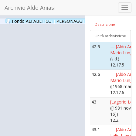
([1974 ottobr
Archivio Aldo Aniasi
Toggl
12.17.3
navig
42.4
—
[Aldo Ania
Fondo ALFABETICO | PERSONAGGI _ Archivio Fotografico
(24
Descrizione
Mario Lunghi
(s.d.)
Unità archivistiche
12.17.4
42.5
—
[Aldo Ania
Mario Lunghi
(s.d.)
12.17.5
42.6
—
[Aldo Ania
Mario Lunghi
([1968 marzo
12.17.6
43
[Lagorio Leli
([1981 nove
16])
12.2
43.1
—
[Aldo Ania
Lelio Lagorio