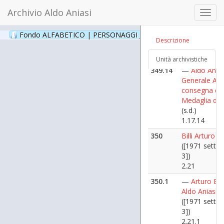
349.13
—
Aldo Anias
Archivio Aldo Aniasi
Toggl
Generale Anz
navig
consegna del
Fondo ALFABETICO | PERSONAGGI _ Archivio Fotografico
Medaglia d'O
(24
Descrizione
(s.d.)
1.17.13
Unità archivistiche
349.14
—
Aldo Anias
Generale Anz
consegna del
Medaglia d'O
(s.d.)
1.17.14
350
Billi Arturo
([1971 sette
3])
2.21
350.1
—
Arturo Bill
Aldo Aniasi
([1971 sette
3])
2.21.1