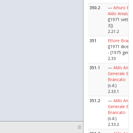
350.2
—
Arturo Bill
Aldo Aniasi
([1971 sette
3])
2.21.2
351
Ettore Branc
([1971 dicem
- [1975 genna
2.33
351.1
—
Aldo Anias
Generale Ett
Brancato
(s.d.)
2.33.1
351.2
—
Aldo Anias
Generale Ett
Brancato
(s.d.)
2.33.2
|||