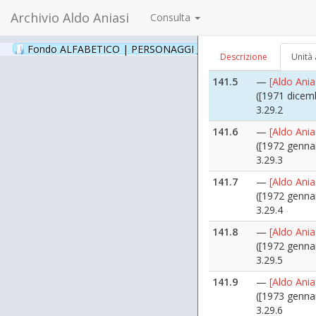
3.29.11
Archivio Aldo Aniasi
Consulta
141.4
—
[Aldo Ani
([1970 genna
Fondo ALFABETICO | PERSONAGGI _ Archivio Fotografico
(24
Descrizione
Unità 
3.29.12
141.5
—
[Aldo Ani
([1971 dicem
3.29.2
141.6
—
[Aldo Ani
([1972 genna
3.29.3
141.7
—
[Aldo Ani
([1972 genna
3.29.4
141.8
—
[Aldo Ani
([1972 genna
3.29.5
141.9
—
[Aldo Ani
([1973 genna
3.29.6