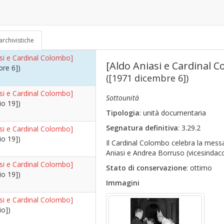
asi e Cardinal Colombo]
io 15])
70)
archivistiche
asi e Cardinal Colombo]
[Aldo Aniasi e Cardinal 
bre 6])
([1971 dicembre 6])
asi e Cardinal Colombo]
Sottounità
io 19])
Tipologia
: unità documentaria
Segnatura definitiva
: 3.29.2
asi e Cardinal Colombo]
io 19])
Il Cardinal Colombo celebra la mess
Aniasi e Andrea Borruso (vicesindac
asi e Cardinal Colombo]
Stato di conservazione
: ottimo
io 19])
Immagini
asi e Cardinal Colombo]
io])