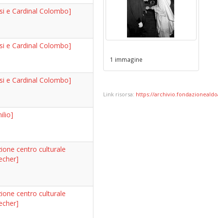
asi e Cardinal Colombo]
asi e Cardinal Colombo]
1 immagine
asi e Cardinal Colombo]
Link risorsa:
https://archivio.fondazionealdoa
lio]
ione centro culturale
echer]
ione centro culturale
echer]