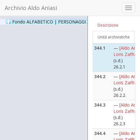
Zaccaria
Archivio Aldo Aniasi
Toggl
(s.d.)
navig
26.1.6
Fondo ALFABETICO | PERSONAGGI _ Archivio Fotografico
(24
Descrizione
344
[Zaffra Loris]
(s.d.)
Unità archivistiche
26.2
344.1
—
[Aldo Ania
Loris Zaffra]
(s.d.)
26.2.1
344.2
—
[Aldo Ania
Loris Zaffra]
(s.d.)
26.2.2
344.3
—
[Aldo Ania
Loris Zaffra]
(s.d.)
26.2.3
344.4
—
[Aldo Ania
Loris Zaffra]