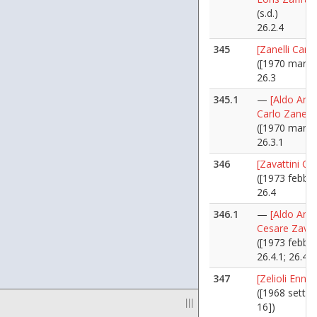
(s.d.)
26.2.4
345
[Zanelli Carlo
([1970 marzo
26.3
345.1
—
[Aldo Ania
Carlo Zanelli]
([1970 marzo
26.3.1
346
[Zavattini Ce
([1973 febbra
26.4
346.1
—
[Aldo Ania
Cesare Zavatt
([1973 febbra
26.4.1; 26.4.
347
[Zelioli Ennio
([1968 sette
|||
16])