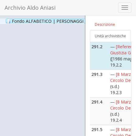
([1986 maggi
Archivio Aldo Aniasi
Toggl
19.2
navig
291.1
—
[Referen
Fondo ALFABETICO | PERSONAGGI _ Archivio Fotografico
(24
Descrizione
Giustizia Giu
([1986 maggi
Unità archivistiche
19.2.1
291.2
—
[Referen
Giustizia Giu
([1986 maggi
19.2.2
291.3
—
[8 Marzo 
Circolo De A
(s.d.)
19.2.3
291.4
—
[8 Marzo 
Circolo De A
(s.d.)
19.2.4
291.5
—
[8 Marzo 
Circolo De A