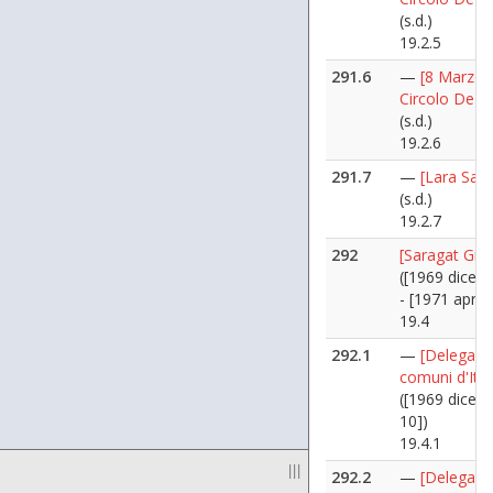
(s.d.)
19.2.5
291.6
—
[8 Marzo 
Circolo De A
(s.d.)
19.2.6
291.7
—
[Lara Sain
(s.d.)
19.2.7
292
[Saragat Giu
([1969 dicem
- [1971 aprile
19.4
292.1
—
[Delegazi
comuni d'Ital
([1969 dicem
10])
19.4.1
|||
292.2
—
[Delegazi