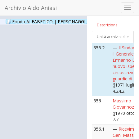
il Generale
Archivio Aldo Aniasi
Ermanno Di 
Toggl
nuovo ispetto
navig
circoscrizion
Fondo ALFABETICO | PERSONAGGI _ Archivio Fotografico
(24
Descrizione
guardie di P.S
([1971 luglio 
Unità archivistiche
4.24.1
355.2
—
Il Sindaco
il Generale
Ermanno Di 
nuovo ispetto
circoscrizion
guardie di P.S
([1971 luglio 
4.24.2
356
Massimo
Giovannozzi
([1970 ottobr
7.7
356.1
—
Ricevimen
Gen. Massi