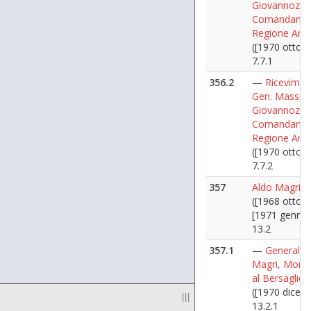
Giovannozzi,
Comandante
Regione Are
([1970 ottobr
7.7.1
356.2
—
Ricevimen
Gen. Massi
Giovannozzi,
Comandante
Regione Are
([1970 ottobr
7.7.2
357
Aldo Magri
([1968 ottobr
[1971 gennai
13.2
357.1
—
Generale 
Magri, Mon
al Bersaglier
([1970 dicem
|||
13.2.1