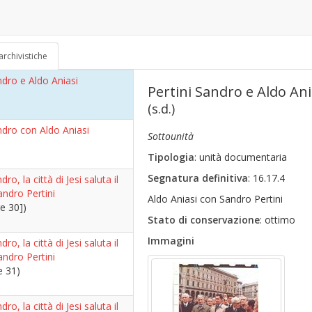
ndro
70)
archivistiche
ndro e Aldo Aniasi
Pertini Sandro e Aldo Ani
(s.d.)
ndro con Aldo Aniasi
Sottounità
Tipologia
: unità documentaria
Segnatura definitiva
: 16.17.4
dro, la città di Jesi saluta il
andro Pertini
Aldo Aniasi con Sandro Pertini
e 30])
Stato di conservazione
: ottimo
Immagini
dro, la città di Jesi saluta il
andro Pertini
e 31)
dro, la città di Jesi saluta il