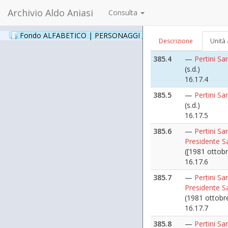
16.17.2
Archivio Aldo Aniasi
Consulta
385.3
—
Pertini Sa
(s.d.)
Fondo ALFABETICO | PERSONAGGI _ Archivio Fotografico
(24
Descrizione
Unità 
16.17.3
385.4
—
Pertini Sa
(s.d.)
16.17.4
385.5
—
Pertini Sa
(s.d.)
16.17.5
385.6
—
Pertini San
Presidente S
([1981 ottobr
16.17.6
385.7
—
Pertini San
Presidente S
(1981 ottobr
16.17.7
385.8
—
Pertini San