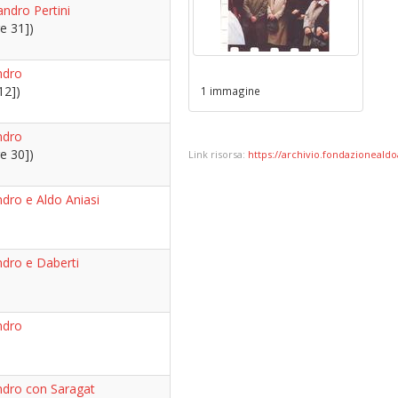
andro Pertini
e 31])
ndro
12])
1 immagine
ndro
e 30])
Link risorsa:
https://archivio.fondazionealdoa
ndro e Aldo Aniasi
ndro e Daberti
ndro
andro con Saragat