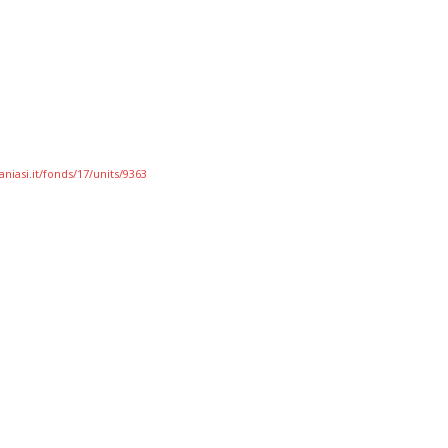
niasi.it/fonds/17/units/9363