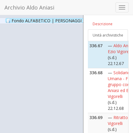
22.12.65
Archivio Aldo Aniasi
Toggl
336.66
—
Solidariet
navig
Umana - Ezi
Fondo ALFABETICO | PERSONAGGI _ Archivio Fotografico
(24
Descrizione
Vigorelli
([1954 ottobr
Unità archivistiche
22.12.66
336.67
—
Aldo Anias
Ezio Vigorelli
(s.d.)
22.12.67
336.68
—
Solidariet
Umana - Foto
gruppo con 
Aniasi ed Ezi
Vigorelli
(s.d.)
22.12.68
336.69
—
Ritratto di
Vigorelli
(s.d.)