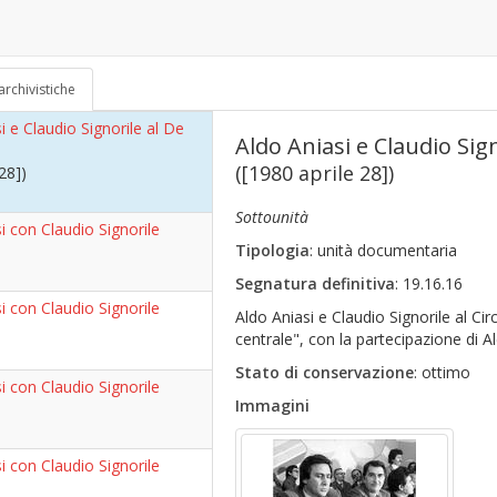
i e Claudio Signorile al De
28])
70)
archivistiche
i e Claudio Signorile al De
Aldo Aniasi e Claudio Sig
([1980 aprile 28])
28])
Sottounità
i con Claudio Signorile
Tipologia
: unità documentaria
Segnatura definitiva
: 19.16.16
i con Claudio Signorile
Aldo Aniasi e Claudio Signorile al Ci
centrale", con la partecipazione di
Stato di conservazione
: ottimo
i con Claudio Signorile
Immagini
i con Claudio Signorile