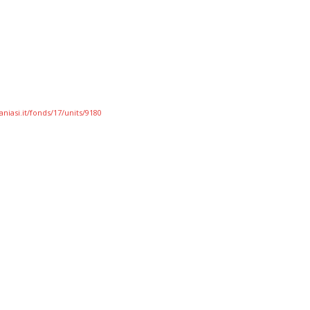
niasi.it/fonds/17/units/9180