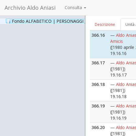
Archivio Aldo Aniasi
Consulta
366.15
—
Aldo Anias
Amicis
([1980 aprile 
Fondo ALFABETICO | PERSONAGGI _ Archivio Fotografico
(24
Descrizione
Unità 
19.16.15
366.16
—
Aldo Anias
Amicis
([1980 aprile 
19.16.16
366.17
—
Aldo Anias
([1981])
19.16.17
366.18
—
Aldo Anias
([1981])
19.16.18
366.19
—
Aldo Anias
([1981])
19.16.19
366.20
—
Aldo Anias
([1981])