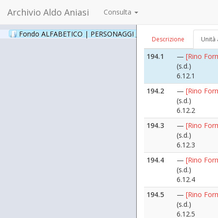
6.11.1
Archivio Aldo Aniasi
Consulta
194
[Formica Rin
([1981 febbra
Fondo ALFABETICO | PERSONAGGI _ Archivio Fotografico
(24
Descrizione
Unità 
6.12
194.1
—
[Rino Form
(s.d.)
6.12.1
194.2
—
[Rino Form
(s.d.)
6.12.2
194.3
—
[Rino Form
(s.d.)
6.12.3
194.4
—
[Rino Form
(s.d.)
6.12.4
194.5
—
[Rino Form
(s.d.)
6.12.5