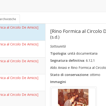
o]
io 18])
70)
archivistiche
ica al Circolo De Amicis]
[Rino Formica al Circolo 
(s.d.)
ica al Circolo De Amicis]
Sottounità
Tipologia
: unità documentaria
Segnatura definitiva
: 6.12.1
ica al Circolo De Amicis]
Aldo Aniasi e Rino Formica al Circol
Stato di conservazione
: ottimo
ica al Circolo De Amicis]
Immagini
ica al Circolo De Amicis]