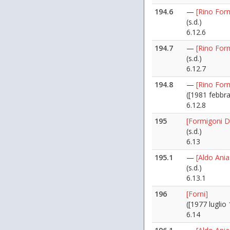
194.6
—
[Rino Form
(s.d.)
6.12.6
194.7
—
[Rino Form
(s.d.)
6.12.7
194.8
—
[Rino Form
([1981 febbra
6.12.8
195
[Formigoni D
(s.d.)
6.13
195.1
—
[Aldo Ania
(s.d.)
6.13.1
196
[Forni]
([1977 luglio 
6.14