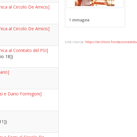
ica al Circolo De Amicis]
1 immagine
ica al Circolo De Amicis]
Link risorsa:
https://archivio.fondazionealdoa
ica al Comitato del PSI]
io 18])
ario]
si e Dario Formigoni]
11])