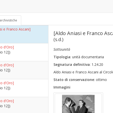
si e Franco Ascani]
70)
archivistiche
si e Franco Ascani]
[Aldo Aniasi e Franco Asc
(s.d.)
o d'Oro]
Sottounità
io 12])
Tipologia
: unità documentaria
Segnatura definitiva
: 1.24.20
o d'Oro]
io 12])
Aldo Aniasi e Franco Ascani al Circol
Stato di conservazione
: ottimo
o d'Oro]
Immagini
io 12])
o d'Oro]
io 12])