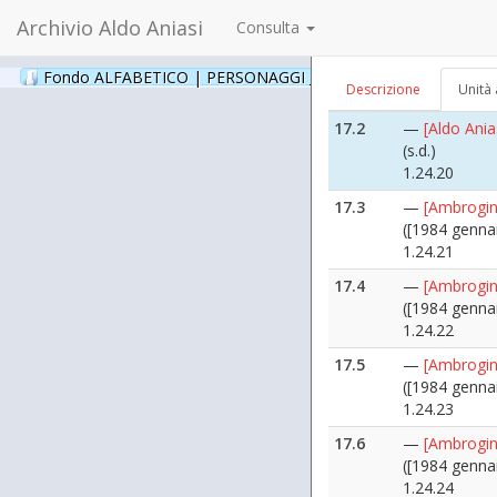
1.24
Archivio Aldo Aniasi
Consulta
17.1
—
[Aldo Ania
(s.d.)
Fondo ALFABETICO | PERSONAGGI _ Archivio Fotografico
(24
Descrizione
Unità 
1.24.19
17.2
—
[Aldo Ania
(s.d.)
1.24.20
17.3
—
[Ambrogin
([1984 genna
1.24.21
17.4
—
[Ambrogin
([1984 genna
1.24.22
17.5
—
[Ambrogin
([1984 genna
1.24.23
17.6
—
[Ambrogin
([1984 genna
1.24.24