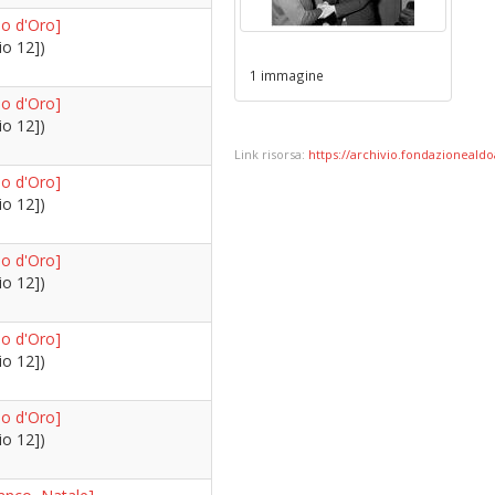
o d'Oro]
io 12])
1 immagine
o d'Oro]
io 12])
Link risorsa:
https://archivio.fondazionealdoa
o d'Oro]
io 12])
o d'Oro]
io 12])
o d'Oro]
io 12])
o d'Oro]
io 12])