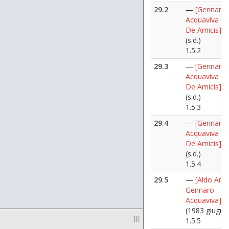
29.2
—
[Gennaro
Acquaviva al 
De Amicis]
(s.d.)
1.5.2
29.3
—
[Gennaro
Acquaviva al 
De Amicis]
(s.d.)
1.5.3
29.4
—
[Gennaro
Acquaviva al 
De Amicis]
(s.d.)
1.5.4
29.5
—
[Aldo Ania
Gennaro
Acquaviva]
(1983 giugno
|||
1.5.5