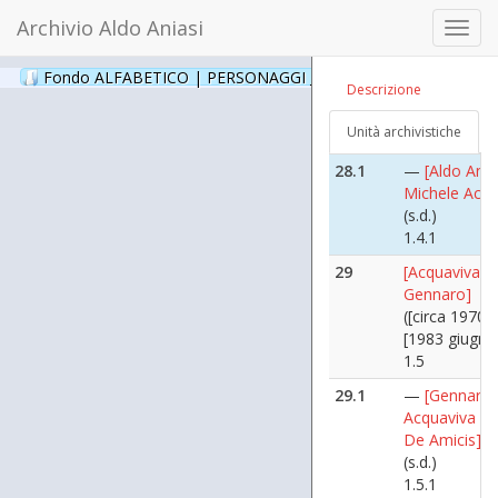
Paride Accett
Archivio Aldo Aniasi
Toggl
(s.d.)
navig
1.3.22
Fondo ALFABETICO | PERSONAGGI _ Archivio Fotografico
(24
Descrizione
28
[Achilli Miche
(s.d.)
Unità archivistiche
1.4
28.1
—
[Aldo Ania
Michele Achill
(s.d.)
1.4.1
29
[Acquaviva
Gennaro]
([circa 1970 ?
[1983 giugno
1.5
29.1
—
[Gennaro
Acquaviva al 
De Amicis]
(s.d.)
1.5.1