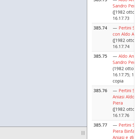
Sandro Pertin
([1982 ottobr
16.17.73
385.74
—
Pertini Sa
con Aldo Ani
([1982 ottobr
16.17.74
385.75
—
Aldo Anias
Sandro Pertin
(1982 ottobr
16.17.75; 16.
copia
385.76
—
Pertini Sa
Aniasi Aldo, 
Piera
([1982 ottobr
16.17.76
385.77
—
Pertini Sa
Piera Binfarè
|||
Aniasi e gli a