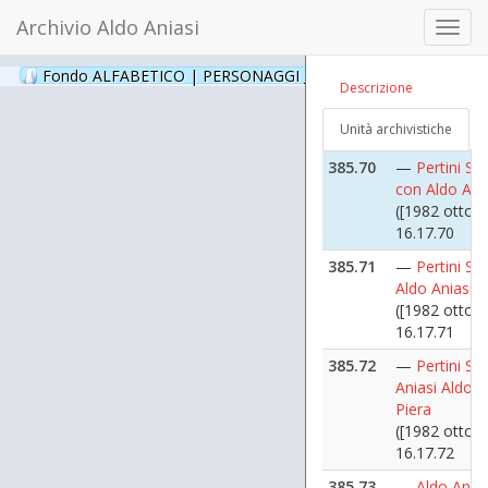
Archivio Aldo Aniasi
385.69
—
Pertini Sa
Toggl
Aldo Aniasi a
navig
funerale di A
Fondo ALFABETICO | PERSONAGGI _ Archivio Fotografico
(24
Descrizione
Greppi
([1982])
Unità archivistiche
16.17.69
385.70
—
Pertini Sa
con Aldo Ani
([1982 ottobr
16.17.70
385.71
—
Pertini Sa
Aldo Aniasi
([1982 ottobr
16.17.71
385.72
—
Pertini Sa
Aniasi Aldo, 
Piera
([1982 ottobr
16.17.72
385.73
—
Aldo Anias