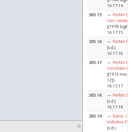
16.17.14
385.15
—
Pertini Sa
con i sindacal
([1978 luglio 
16.17.15
385.16
—
Pertini Sa
(s.d.)
16.17.16
385.17
—
Pertini Sa
Cerofolini Fu
([1972 nove
12])
16.17.17
385.18
—
Pertini Sa
(s.d.)
16.17.18
385.19
—
Bansi, Car
Voltolina Per
|||
(s.d.)