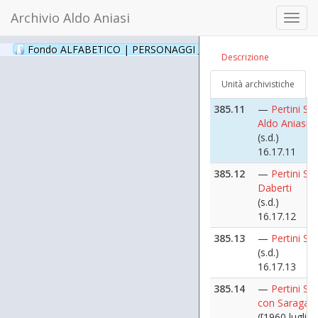
385.9
—
Pertini Sa
Archivio Aldo Aniasi
Toggl
([1969 luglio 
navig
16.17.9
Fondo ALFABETICO | PERSONAGGI _ Archivio Fotografico
(24
Descrizione
385.10
—
Pertini Sa
([1963 ottobr
Unità archivistiche
16.17.10
385.11
—
Pertini Sa
Aldo Aniasi
(s.d.)
16.17.11
385.12
—
Pertini Sa
Daberti
(s.d.)
16.17.12
385.13
—
Pertini Sa
(s.d.)
16.17.13
385.14
—
Pertini Sa
con Saragat
([1960 luglio 