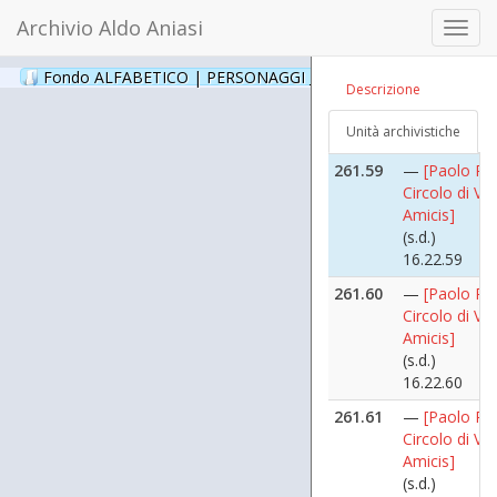
16.22.57
Archivio Aldo Aniasi
Toggl
261.58
—
[Paolo Pilli
navig
Circolo di Vi
Fondo ALFABETICO | PERSONAGGI _ Archivio Fotografico
(24
Descrizione
Amicis]
(s.d.)
Unità archivistiche
16.22.58
261.59
—
[Paolo Pilli
Circolo di Vi
Amicis]
(s.d.)
16.22.59
261.60
—
[Paolo Pilli
Circolo di Vi
Amicis]
(s.d.)
16.22.60
261.61
—
[Paolo Pilli
Circolo di Vi
Amicis]
(s.d.)