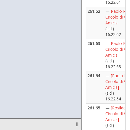
16.22.61
261.62
—
Paolo Pillit
Circolo di Vi
Amicis
(s.d.)
16.22.62
261.63
—
Paolo Pillit
Circolo di Vi
Amicis
(s.d.)
16.22.63
261.64
—
[Paolo Pilli
Circolo di Vi
Amicis]
(s.d.)
16.22.64
261.65
—
[Rosilde Cr
Circolo di Vi
Amicis]
|||
(s.d.)