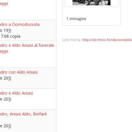
reppi
1 immagine
andro a Domodossola
o 19])
17.68 copia
Link risorsa:
https://archivio.fondazionealdoa
ndro e Aldo Aniasi al funerale
reppi
ndro con Aldo Aniasi
e 20])
ndro e Aldo Aniasi
e 20])
ndro, Aniasi Aldo, Binfarè
e 20])