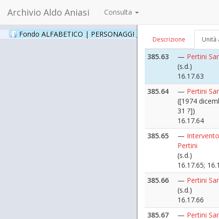
16.17.61
Archivio Aldo Aniasi
Consulta
385.62
—
Pertini Sa
(s.d.)
Fondo ALFABETICO | PERSONAGGI _ Archivio Fotografico
(24
Descrizione
Unità 
16.17.62
385.63
—
Pertini Sa
(s.d.)
16.17.63
385.64
—
Pertini Sa
([1974 dicem
31 ?])
16.17.64
385.65
—
Intervento
Pertini
(s.d.)
16.17.65; 16.
385.66
—
Pertini Sa
(s.d.)
16.17.66
385.67
—
Pertini Sa