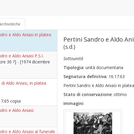
ndro
70)
archivistiche
ndro e Aldo Aniasi in platea
Pertini Sandro e Aldo Ani
(s.d.)
ndro e Aldo Aniasi P.S.I.
Sottounità
bre 30 ?] - [1974 dicembre
Tipologia
: unità documentaria
Segnatura definitiva
: 16.17.63
 di Aldo Aniasi, in platea
Pertini Sandro e Aldo Aniasi in plate
Stato di conservazione
: ottimo
17.65 copia
Immagini
ndro e Aldo Aniasi
ndro e Aldo Aniasi al funerale