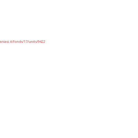
niasi.it/fonds/17/units/9422