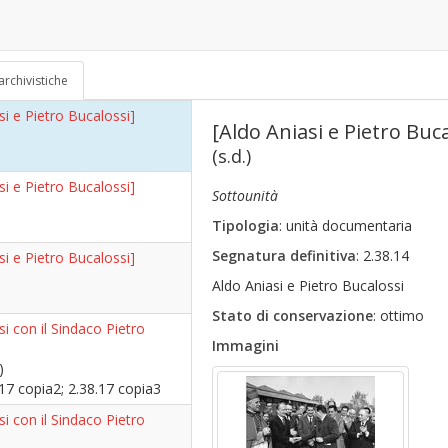
si e Pietro Bucalossi]
70)
archivistiche
si e Pietro Bucalossi]
[Aldo Aniasi e Pietro Buca
(s.d.)
si e Pietro Bucalossi]
Sottounità
Tipologia
: unità documentaria
Segnatura definitiva
: 2.38.14
si e Pietro Bucalossi]
Aldo Aniasi e Pietro Bucalossi
Stato di conservazione
: ottimo
si con il Sindaco Pietro
Immagini
)
.17 copia2; 2.38.17 copia3
si con il Sindaco Pietro