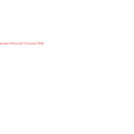
niasi.it/fonds/17/units/7650