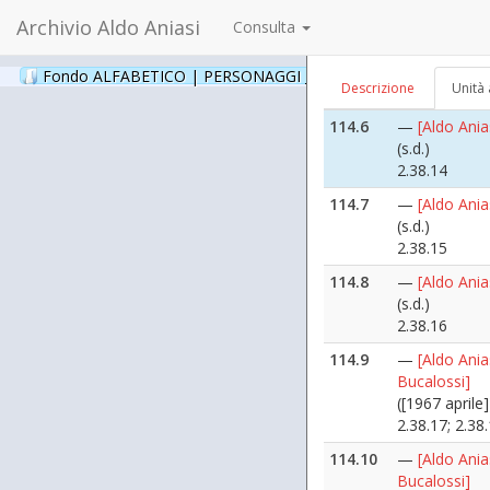
2.38.12
Archivio Aldo Aniasi
Consulta
114.5
—
[Aldo Ania
(s.d.)
Fondo ALFABETICO | PERSONAGGI _ Archivio Fotografico
(24
Descrizione
Unità 
2.38.13
114.6
—
[Aldo Ania
(s.d.)
2.38.14
114.7
—
[Aldo Ania
(s.d.)
2.38.15
114.8
—
[Aldo Ania
(s.d.)
2.38.16
114.9
—
[Aldo Ania
Bucalossi]
([1967 aprile]
2.38.17; 2.38
114.10
—
[Aldo Ania
Bucalossi]