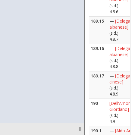
(s.d.)
4.8.6
189.15
—
[Delegazi
albanese]
(s.d.)
4.8.7
189.16
—
[Delegazi
albanese]
(s.d.)
4.8.8
189.17
—
[Delegazi
cinese]
(s.d.)
4.8.9
190
[Dell'Amore
Giordano]
(s.d.)
4.9
|||
190.1
—
[Aldo Ania