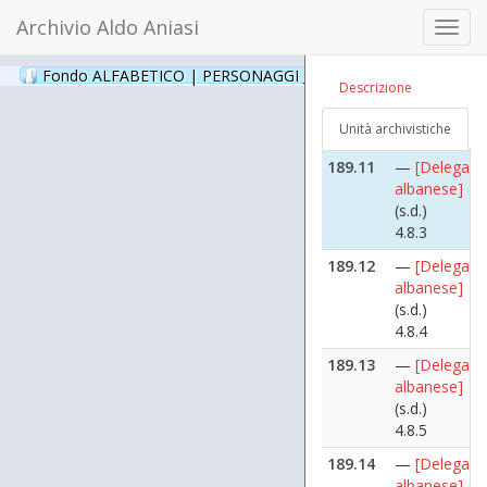
(s.d.)
Archivio Aldo Aniasi
Toggl
4.8.17
navig
189.10
—
[Delegazi
Fondo ALFABETICO | PERSONAGGI _ Archivio Fotografico
(24
Descrizione
albanese]
(s.d.)
Unità archivistiche
4.8.2
189.11
—
[Delegazi
albanese]
(s.d.)
4.8.3
189.12
—
[Delegazi
albanese]
(s.d.)
4.8.4
189.13
—
[Delegazi
albanese]
(s.d.)
4.8.5
189.14
—
[Delegazi
albanese]