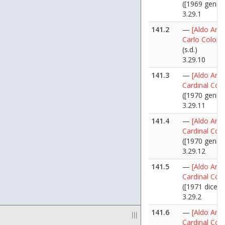
([1969 genna
3.29.1
141.2
—
[Aldo Ania
Carlo Colom
(s.d.)
3.29.10
141.3
—
[Aldo Ania
Cardinal Co
([1970 genna
3.29.11
141.4
—
[Aldo Ania
Cardinal Co
([1970 genna
3.29.12
141.5
—
[Aldo Ania
Cardinal Co
([1971 dicem
3.29.2
141.6
—
[Aldo Ania
|||
Cardinal Co