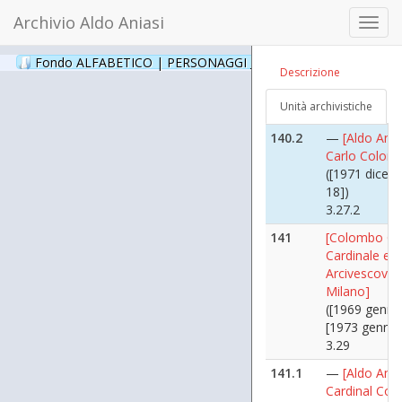
3.27
Archivio Aldo Aniasi
Toggl
140.1
—
[Aldo Ania
navig
Carlo Colom
Fondo ALFABETICO | PERSONAGGI _ Archivio Fotografico
(24
Descrizione
([1971 dicem
18])
Unità archivistiche
3.27.1
140.2
—
[Aldo Ania
Carlo Colom
([1971 dicem
18])
3.27.2
141
[Colombo Gi
Cardinale e
Arcivescovo 
Milano]
([1969 gennai
[1973 gennai
3.29
141.1
—
[Aldo Ania
Cardinal Co