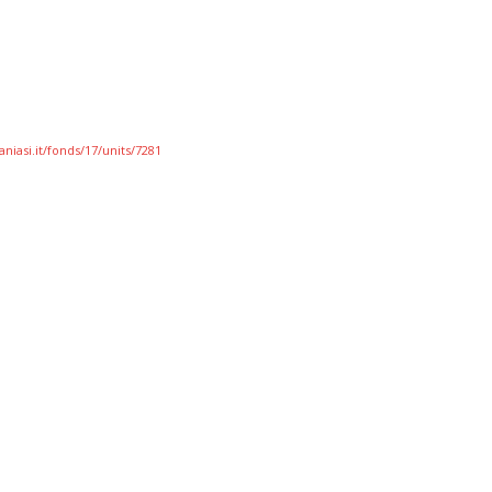
niasi.it/fonds/17/units/7281