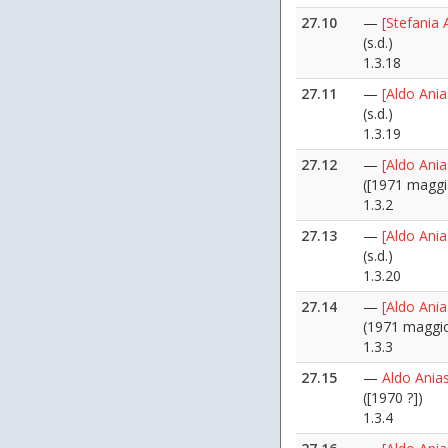
27.10
—
[Stefania 
(s.d.)
1.3.18
27.11
—
[Aldo Ania
(s.d.)
1.3.19
27.12
—
[Aldo Ania
([1971 maggi
1.3.2
27.13
—
[Aldo Ania
(s.d.)
1.3.20
27.14
—
[Aldo Ania
(1971 maggi
1.3.3
27.15
—
Aldo Anias
([1970 ?])
1.3.4