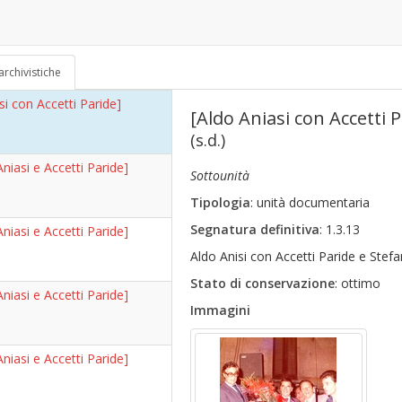
si con Accetti Paride]
70)
archivistiche
si con Accetti Paride]
[Aldo Aniasi con Accetti P
(s.d.)
Aniasi e Accetti Paride]
Sottounità
Tipologia
: unità documentaria
Segnatura definitiva
: 1.3.13
Aniasi e Accetti Paride]
Aldo Anisi con Accetti Paride e Stef
Stato di conservazione
: ottimo
Aniasi e Accetti Paride]
Immagini
Aniasi e Accetti Paride]