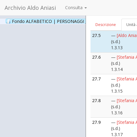
1.3.11
Archivio Aldo Aniasi
Consulta
27.4
—
[Aldo Ania
(s.d.)
Fondo ALFABETICO | PERSONAGGI _ Archivio Fotografico
(24
Descrizione
Unità 
1.3.12
27.5
—
[Aldo Ania
(s.d.)
1.3.13
27.6
—
[Stefania 
(s.d.)
1.3.14
27.7
—
[Stefania 
(s.d.)
1.3.15
27.8
—
[Stefania 
(s.d.)
1.3.16
27.9
—
[Stefania 
(s.d.)
1.3.17