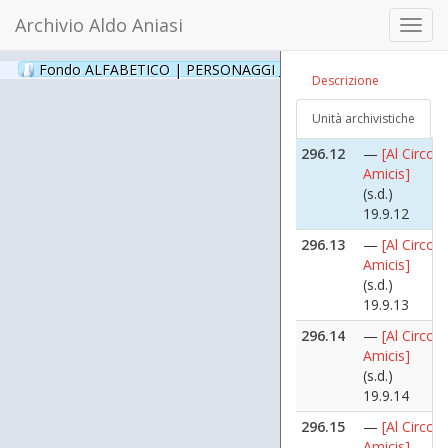
(s.d.)
Archivio Aldo Aniasi
Toggl
19.9.10
navig
296.11
—
[Al Circol
Fondo ALFABETICO | PERSONAGGI _ Archivio Fotografico
(24
Descrizione
Amicis]
(s.d.)
Unità archivistiche
19.9.11
296.12
—
[Al Circol
Amicis]
(s.d.)
19.9.12
296.13
—
[Al Circol
Amicis]
(s.d.)
19.9.13
296.14
—
[Al Circol
Amicis]
(s.d.)
19.9.14
296.15
—
[Al Circol
Amicis]