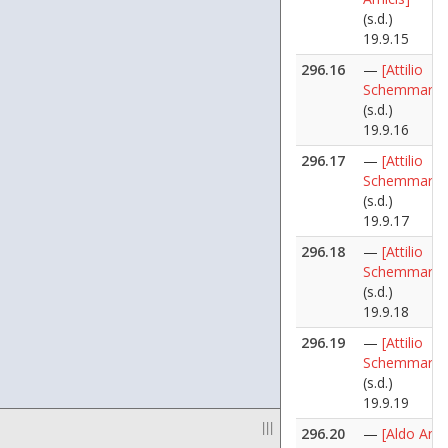
(s.d.)
19.9.15
296.16
—
[Attilio
Schemmari]
(s.d.)
19.9.16
296.17
—
[Attilio
Schemmari]
(s.d.)
19.9.17
296.18
—
[Attilio
Schemmari]
(s.d.)
19.9.18
296.19
—
[Attilio
Schemmari]
(s.d.)
19.9.19
|||
296.20
—
[Aldo Ania