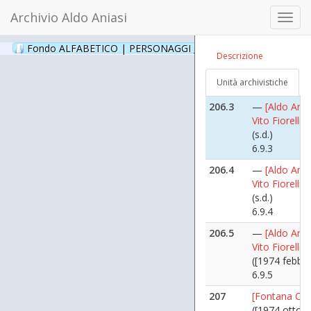
([1972 marzo
Archivio Aldo Aniasi
Toggl
6.9.1
navig
206.2
—
[Aldo Ania
Fondo ALFABETICO | PERSONAGGI _ Archivio Fotografico
(24
Descrizione
Fiorellini Vito
([1972 marzo
Unità archivistiche
6.9.2
206.3
—
[Aldo Ania
Vito Fiorellini
(s.d.)
6.9.3
206.4
—
[Aldo Ania
Vito Fiorellini
(s.d.)
6.9.4
206.5
—
[Aldo Ania
Vito Fiorellini
([1974 febbra
6.9.5
207
[Fontana Cir
([1974 ottobr