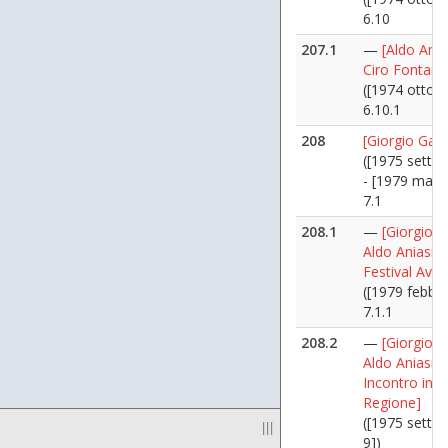
6.10
207.1
—
[Aldo Ania
Ciro Fontana
([1974 ottobr
6.10.1
208
[Giorgio Gang
([1975 sette
- [1979 marz
7.1
208.1
—
[Giorgio G
Aldo Aniasi a
Festival Avant
([1979 febbra
7.1.1
208.2
—
[Giorgio G
Aldo Aniasi -
Incontro in
Regione]
([1975 sette
|||
9])